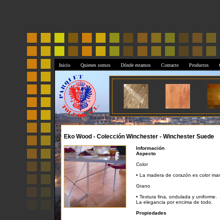
Inicio
Quienes somos
Dónde estamos
Contacto
Productos
Eko Wood - Colección Winchester - Winchester Suede
Información
Aspecto
Color
• La madera de corazón es color marró
Grano
• Textura fina, ondulada y uniforme.
La elegancia por encima de todo.
Propiedades