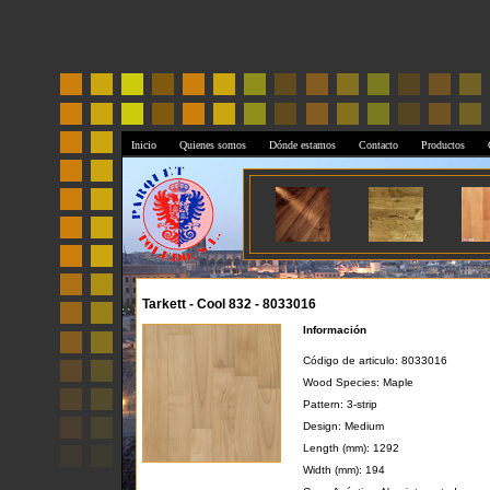
Inicio
Quienes somos
Dónde estamos
Contacto
Productos
Tarkett - Cool 832 - 8033016
Información
Código de articulo: 8033016
Wood Species: Maple
Pattern: 3-strip
Design: Medium
Length (mm): 1292
Width (mm): 194