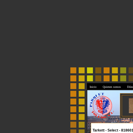
Inicio
Quienes somos
Dónd
Tarkett - Select - 81860