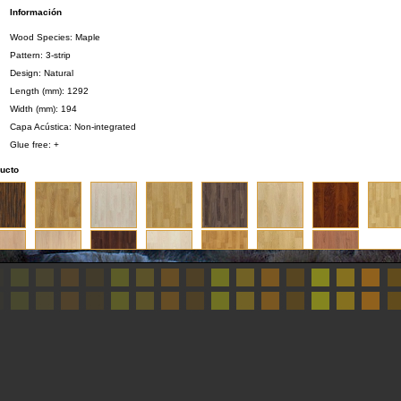
Información
Wood Species: Maple
Pattern: 3-strip
Design: Natural
Length (mm): 1292
Width (mm): 194
Capa Acústica: Non-integrated
Glue free: +
ducto